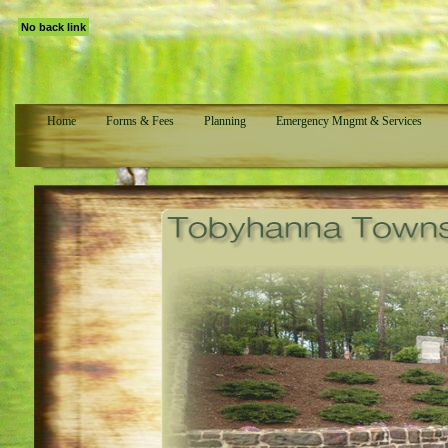
No back link
Home
Forms & Fees
Planning
Emergency Mngmt & Services