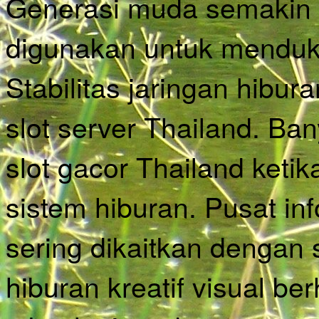
Generasi muda semakin 
digunakan untuk menduku
Stabilitas jaringan hibura
slot server Thailand. Ba
slot gacor Thailand keti
sistem hiburan. Pusat inf
sering dikaitkan dengan 
hiburan kreatif visual b