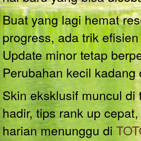
Buat yang lagi hemat res
progress, ada trik efisie
Update minor tetap berp
Perubahan kecil kadang
Skin eksklusif muncul di
hadir, tips rank up cepat
harian menunggu di
TOT