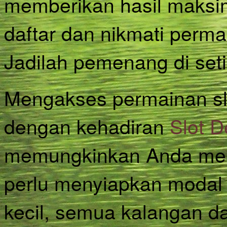
memberikan hasil maksi
daftar dan nikmati perma
Jadilah pemenang di set
Mengakses permainan slo
dengan kehadiran
Slot D
memungkinkan Anda meni
perlu menyiapkan modal 
kecil, semua kalangan 