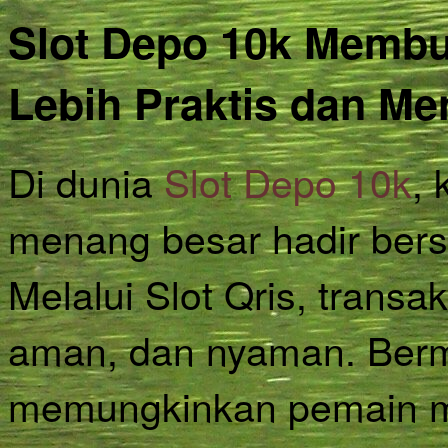
Slot Depo 10k Membu
Lebih Praktis dan M
Di dunia
Slot Depo 10k
,
menang besar hadir ber
Melalui Slot Qris, transa
aman, dan nyaman. Berm
memungkinkan pemain m