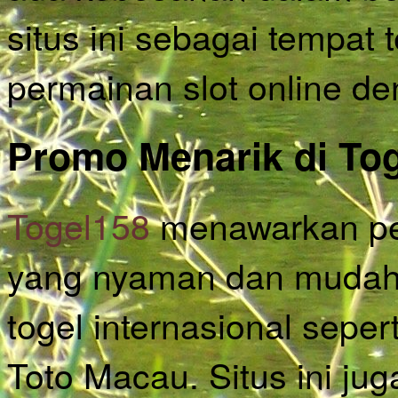
situs ini sebagai tempat 
permainan slot online d
Promo Menarik di To
Togel158
menawarkan pe
yang nyaman dan mudah,
togel internasional sepe
Toto Macau. Situs ini j