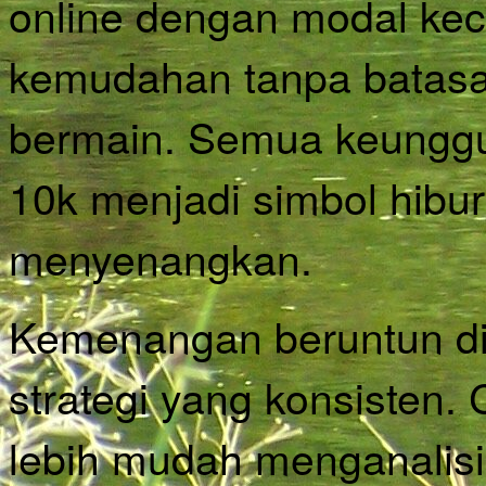
online dengan modal kec
kemudahan tanpa batasa
bermain. Semua keunggul
10k menjadi simbol hibu
menyenangkan.
Kemenangan beruntun d
strategi yang konsisten. 
lebih mudah menganalisi