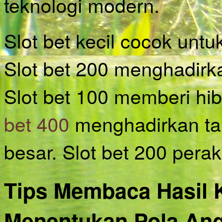
teknologi modern.
Slot bet kecil cocok untu
Slot bet 200 menghadirka
Slot bet 100 memberi hib
bet 400
menghadirkan ta
besar. Slot bet 200 pera
Tips Membaca Hasil 
Menentukan Pola An