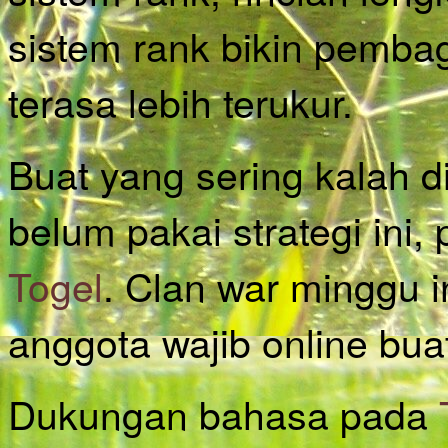
sistem rank bikin pembagi
terasa lebih terukur.
Buat yang sering kalah 
belum pakai strategi ini,
Togel
. Clan war minggu i
anggota wajib online buat
Dukungan bahasa pada