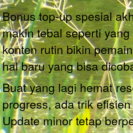
Bonus top-up spesial akhi
makin tebal seperti yang 
konten rutin bikin pemai
hal baru yang bisa dicob
Buat yang lagi hemat res
progress, ada trik efisie
Update minor tetap berp