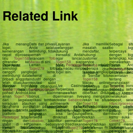
Related Link
Jika menang
Data dan privasi
Layanan
Jika memiliki
Sebagai sit
togel,
Anda selalu
pelanggan
masalah saat
bo toge
kemenangan
terlindungi, tidak
dukung
mendaftar,
terpercaya
cepat diproses
pernah
transaksi Anda
hubungi
dengan tog
lalu
Togel158
terancam
Toto
agar lancar,
customer
terlengkap, ka
ditransfer ke
Macau
di sini.
Togel158
siap
service
menawarkan
Penerapan
Laman
Main
Pedetogel
Berikut adalah
Privasi An
akun Anda.
bantu kapan
Togel158
lewat
hadiah
teknologi
Togel279
toto
toto macau mirip
beberapa
terjamin, nikma
saja.
fitur chat
Pedetogel
bes
canggih yang
togel lama,
togel lain.
fasilitas lengkap
bermain tan
langsung.
untuk pemain.
melindungi data
terkenal di
di bandar toto
kecemasan
pribadi anggota
industri dengan
Togel158
tentang
telah dilakukan
reputasi solid
Macau online
kerahasiaan
Mainkan togel
Anda
Live Casino
Hadiah
Tersedia bon
dengan
yang dibangun
terpercaya dan
Togel178
online melalui
nekkocapital.com
Terpercaya
referensi
deposit seti
Togel279
baik.
bertahun-tahun.
menguntungkan.
informasi
ponsel Android,
bisa klaim
menawarkan
diberikan untuk
kali pema
pribadi Anda.
aman
Togel178
bonus di
permainan live
yang mengajak
melakukan
dari segala
aplikasi tembak
dealer
Sabatoto
rekan ke situs
deposit, sela
keraguan atau
ikan uang asli
menarik dan
Togel158
https://graces
Di mana pun
Pilihan pasaran
Setelah daftar
Pilihlah pasaran
Kamu beb
razia
atau lewat
pilihan game
Aktivitas Seru
bonus selam
kamu berada,
permainan
berhasil, kamu
favorit sesuai
pilih jen
pemerintah.
layanan
kasino lengkap.
agen resmi.
datang.
platform
lengkap
bisa langsung
selera, dan
hiburan ya
pelanggan.
Pedetogel
tetap
tersedia di
nikmati ragam
biarkan
kamu suka 
ringan dan
Sabatoto
, bikin
fitur permainan
Togel178
Colok178
,
stabil di HP
pemain bebas
yang disediakan
menghadirkan
karena mere
Pemain dapat
Semua ini
Layanan
Setelah itu,
Dukungan
kamu, bikin
eksplorasi
oleh
Togel279
pengalaman
hadirkan varia
menentukan
menjadikan
pelanggan
pemain
pelanggan akt
hiburan jadi
sesuai selera
buat
bermain yang
permainan