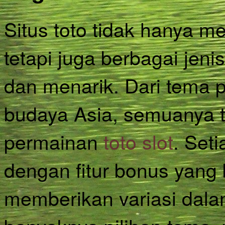
Situs toto tidak hanya 
tetapi juga berbagai jeni
dan menarik. Dari tema p
budaya Asia, semuanya t
permainan
toto slot
. Set
dengan fitur bonus yang
memberikan variasi dal