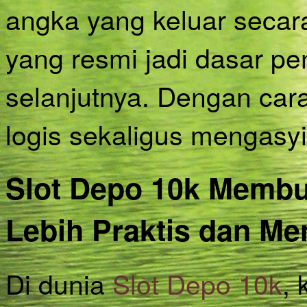
angka yang keluar secar
yang resmi jadi dasar p
selanjutnya. Dengan cara
logis sekaligus mengasy
Slot Depo 10k Membu
Lebih Praktis dan M
Di dunia
Slot Depo 10k
,