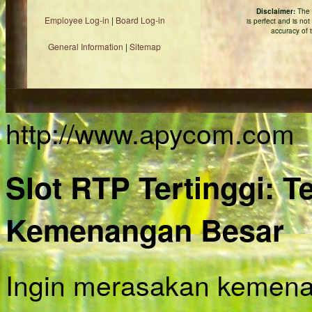
Disclaimer:
The T
Employee Log-in
|
Board Log-in
is perfect and is not
accuracy of t
General Information
|
Sitemap
http://www.apycom.com
Slot RTP Tertinggi: 
Kemenangan Besar
Ingin merasakan kemen