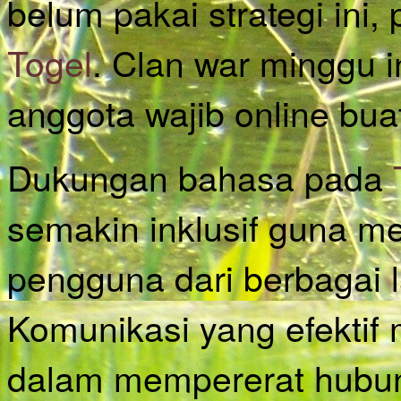
belum pakai strategi ini,
Togel
. Clan war minggu i
anggota wajib online buat
Dukungan bahasa pada
semakin inklusif guna m
pengguna dari berbagai 
Komunikasi yang efektif
dalam mempererat hubu