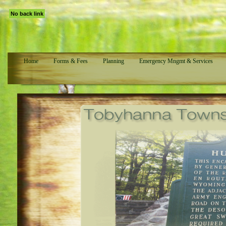
No back link
Home
Forms & Fees
Planning
Emergency Mngmt & Services