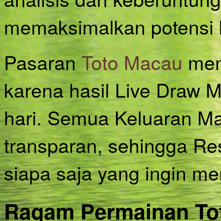
memaksimalkan potensi 
Pasaran
Toto Macau
menj
karena hasil Live Draw M
hari. Semua Keluaran Ma
transparan, sehingga Re
siapa saja yang ingin men
Ragam Permainan Tot