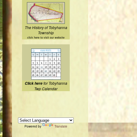
The History of Tobyhanna
Township
click here to visit our website
for Tobyhanna
Click here
Twp Calendar
Powered by
Translate