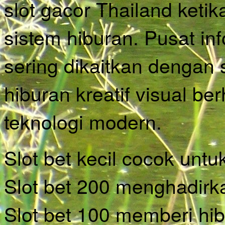
slot gacor Thailand keti
sistem hiburan. Pusat inf
sering dikaitkan dengan 
hiburan kreatif visual b
teknologi modern.
Slot bet kecil cocok untu
Slot bet 200 menghadirka
Slot bet 100 memberi hib