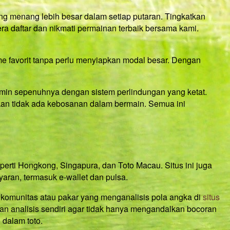
g menang lebih besar dalam setiap putaran. Tingkatkan
a daftar dan nikmati permainan terbaik bersama kami.
e favorit tanpa perlu menyiapkan modal besar. Dengan
amin sepenuhnya dengan sistem perlindungan yang ketat.
ikan tidak ada kebosanan dalam bermain. Semua ini
rti Hongkong, Singapura, dan Toto Macau. Situs ini juga
ran, termasuk e-wallet dan pulsa.
 komunitas atau pakar yang menganalisis pola angka di
situs
kan analisis sendiri agar tidak hanya mengandalkan bocoran
 dalam toto.