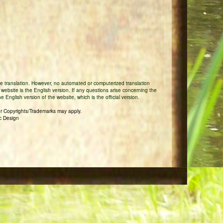
 translation. However, no automated or computerized translation
r website is the English version. If any questions arise concerning the
 English version of the website, which is the official version.
r Copyrights/Trademarks may apply.
c Design