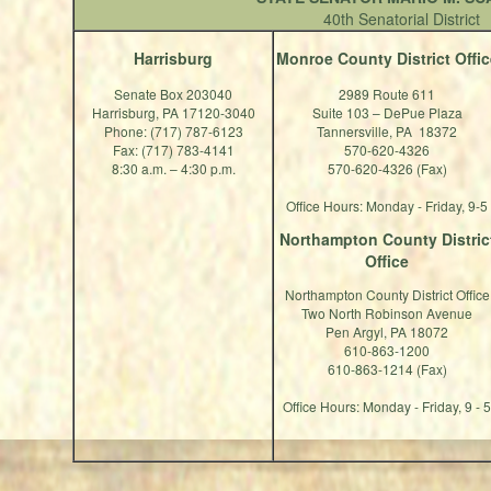
40th Senatorial District
Harrisburg
Monroe County District Offic
Senate Box 203040
2989 Route 611
Harrisburg, PA 17120-3040
Suite 103 – DePue Plaza
Phone: (717) 787-6123
Tannersville, PA 18372
Fax: (717) 783-4141
570-620-4326
8:30 a.m. – 4:30 p.m.
570-620-4326 (Fax)
Office Hours: Monday - Friday, 9-5
Northampton County Distric
Office
Northampton County District Office
Two North Robinson Avenue
Pen Argyl, PA 18072
610-863-1200
610-863-1214 (Fax)
Office Hours: Monday - Friday, 9 - 5