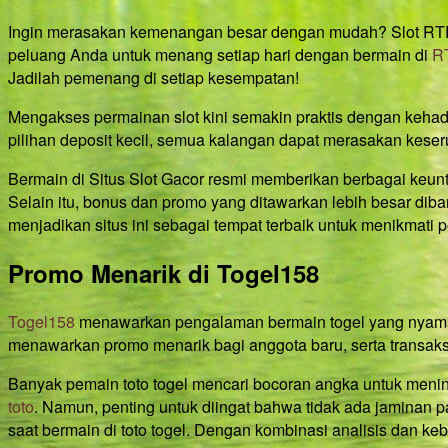
Ingin merasakan kemenangan besar dengan mudah? Slot RTP t
peluang Anda untuk menang setiap hari dengan bermain di
RT
Jadilah pemenang di setiap kesempatan!
Mengakses permainan slot kini semakin praktis dengan keha
pilihan deposit kecil, semua kalangan dapat merasakan keser
Bermain di Situs Slot Gacor resmi memberikan berbagai keun
Selain itu, bonus dan promo yang ditawarkan lebih besar dib
menjadikan situs ini sebagai tempat terbaik untuk menikmati
Promo Menarik di Togel158
Togel158
menawarkan pengalaman bermain togel yang nyaman 
menawarkan promo menarik bagi anggota baru, serta transak
Banyak pemain toto togel mencari bocoran angka untuk menin
toto
. Namun, penting untuk diingat bahwa tidak ada jaminan p
saat bermain di toto togel. Dengan kombinasi analisis dan 