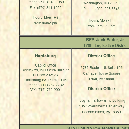
Phone: (570) 341-1050
Washington, DC 20515
Fax: (570) 341-1055
Phone: (202) 225-5546
hours: Mon - Fri
hours: Mon - Fri
from 9am-5pm
from 9am-5:30pm
REP. Jack Rader, Jr.
176th Legislative District
Harrisburg
District Office
Capitol Office
2785 Route 115, Suite 103
Room 423, Irvis Office Building
Carriage House Square
PO Box 202176
Effort, PA 18330
Harrisburg PA 17120-2176
Phone: (717) 787-7732
District Office
FAX: (717) 782-2901
Tobyhanna Township Building
105 Government Center Way
Pocono Pines, PA 18350
STATE SENATOR MARIO M. SC