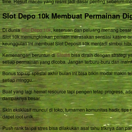
time. Result macau yang resmi jadi dasar penting sebelum mem
Slot Depo 10k Membuat Permainan Dig
Di dunia
Slot Depo 10k
, keseruan dan peluang menang besar 
Slot 10k memungkinkan pemain merasakan sensasi kasino on
keunggulan ini membuat Slot Deposit 10k menjadi simbol hi
Kemenangan beruntun di
Slot88
bisa diraih dengan strategi 
setiap permainan yang dicoba. Jangan terburu-buru dan main
Bonus top-up spesial akhir bulan ini bisa bikin modal makin te
setiap minggu.
Buat yang lagi hemat resource tapi pengen tetap progress, ada
dampaknya besar.
Skin eksklusif muncul di toko, turnamen komunitas hadir, tips
dapet loot unik.
Push rank tanpa stres bisa dilakukan asal tahu triknya dan 