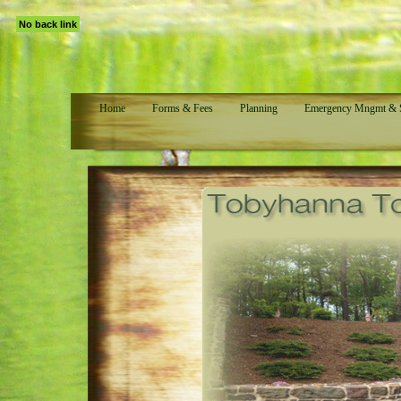
No back link
Home
Forms & Fees
Planning
Emergency Mngmt & S