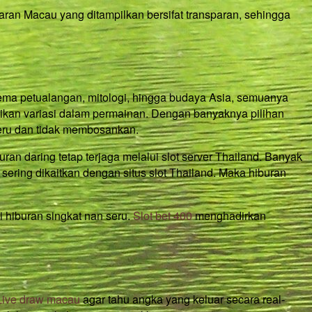
aran Macau yang ditampilkan bersifat transparan, sehingga
 tema petualangan, mitologi, hingga budaya Asia, semuanya
rikan variasi dalam permainan. Dengan banyaknya pilihan
seru dan tidak membosankan.
ran daring tetap terjaga melalui slot server Thailand. Banyak
 sering dikaitkan dengan situs slot Thailand. Maka hiburan
i hiburan singkat nan seru.
Slot bet 400
menghadirkan
Live draw macau
agar tahu angka yang keluar secara real-