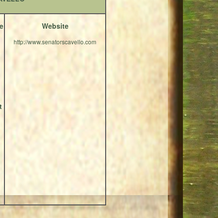
e
Website
http://www.senatorscavello.com
t