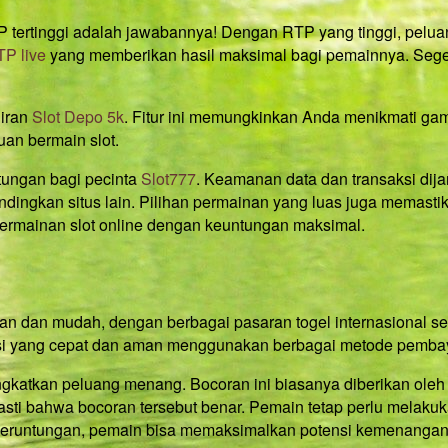
ertinggi adalah jawabannya! Dengan RTP yang tinggi, peluan
P live
yang memberikan hasil maksimal bagi pemainnya. Seger
diran
Slot Depo 5k
. Fitur ini memungkinkan Anda menikmati gam
uan bermain slot.
tungan bagi pecinta
Slot777
. Keamanan data dan transaksi dij
andingkan situs lain. Pilihan permainan yang luas juga memast
 permainan slot online dengan keuntungan maksimal.
dan mudah, dengan berbagai pasaran togel internasional sepe
si yang cepat dan aman menggunakan berbagai metode pembaya
gkatkan peluang menang. Bocoran ini biasanya diberikan oleh
asti bahwa bocoran tersebut benar. Pemain tetap perlu melaku
keberuntungan, pemain bisa memaksimalkan potensi kemenangan