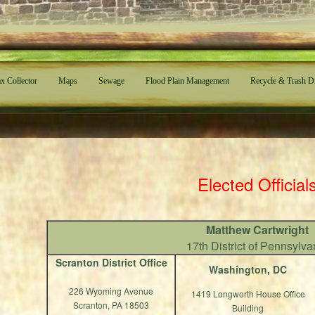
x Collector
Maps
Sewage
Flood Plain Management
Recycle & Trash D
Elected Official
Matthew Cartwright
17th District of Pennsylva
Scranton District Office
Washington, DC
226 Wyoming Avenue
1419 Longworth House Office
Scranton, PA 18503
Building