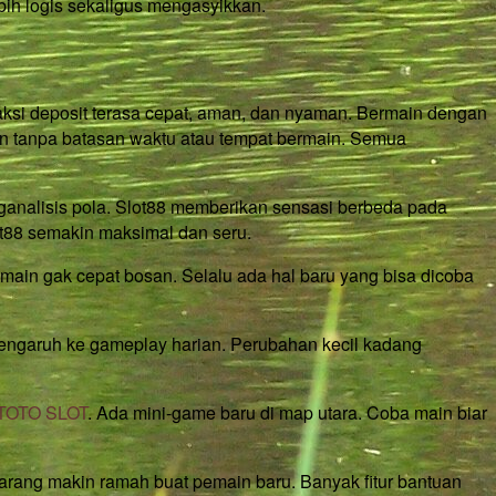
bih logis sekaligus mengasyikkan.
aksi deposit terasa cepat, aman, dan nyaman. Bermain dengan
n tanpa batasan waktu atau tempat bermain. Semua
enganalisis pola. Slot88 memberikan sensasi berbeda pada
ot88 semakin maksimal dan seru.
pemain gak cepat bosan. Selalu ada hal baru yang bisa dicoba
pengaruh ke gameplay harian. Perubahan kecil kadang
TOTO SLOT
. Ada mini-game baru di map utara. Coba main biar
arang makin ramah buat pemain baru. Banyak fitur bantuan