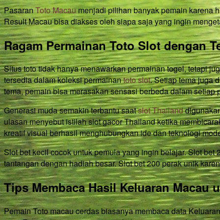
Pasaran
Toto Macau
menjadi pilihan banyak pemain karena ha
Result Macau bisa diakses oleh siapa saja yang ingin mengeta
Ragam Permainan Toto Slot dengan T
Situs toto tidak hanya menawarkan permainan togel, tetapi ju
tersedia dalam koleksi permainan
toto slot
. Setiap tema juga
tema, pemain bisa merasakan sensasi berbeda dalam setiap p
Generasi muda semakin terbantu saat
slot Thailand
digunakan 
ulasan menyebut istilah slot gacor Thailand ketika membicarak
kreatif visual berhasil menghubungkan ide dan teknologi mode
Slot bet kecil cocok untuk pemula yang ingin belajar. Slot be
tantangan dengan hadiah besar. Slot bet 200 perak unik karen
Tips Membaca Hasil Keluaran Macau 
Pemain Toto macau cerdas biasanya membaca data Keluaran 