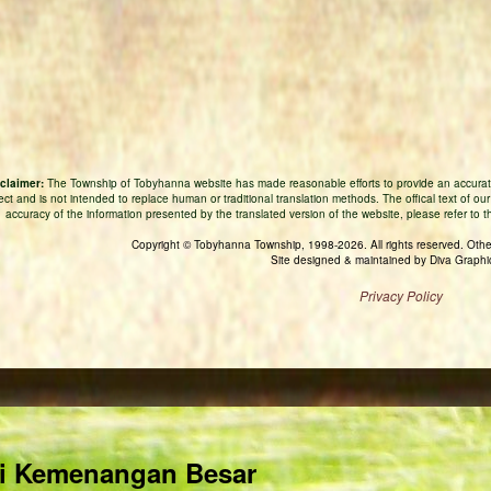
claimer:
The Township of Tobyhanna website has made reasonable efforts to provide an accurate
fect and is not intended to replace human or traditional translation methods. The offical text of ou
accuracy of the information presented by the translated version of the website, please refer to the
Copyright © Tobyhanna Township, 1998-2026. All rights reserved. Othe
Site designed & maintained by Diva Graphi
Privacy Policy
ri Kemenangan Besar