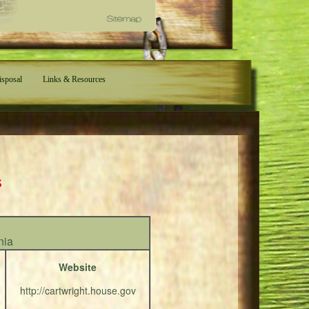
isposal
Links & Resources
s
nia
Website
http://cartwright.house.gov