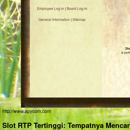
Employee Log-in
|
Board Log-in
General Information
|
Sitemap
Dis
is per
http://www.apycom.com
Slot RTP Tertinggi: Tempatnya Menca