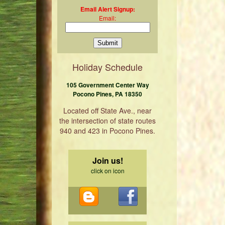
Email Alert Signup:
Email:
Holiday Schedule
105 Government Center Way
Pocono Pines, PA 18350
Located off State Ave., near
the intersection of state routes
940 and 423 in Pocono Pines.
Join us!
click on icon