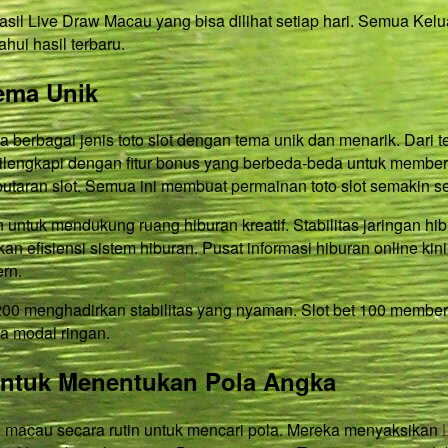
sil Live Draw Macau yang bisa dilihat setiap hari. Semua Kelu
hui hasil terbaru.
ema Unik
ga berbagai jenis toto slot dengan tema unik dan menarik. Dari
 dilengkapi dengan fitur bonus yang berbeda-beda untuk membe
utaran slot. Semua ini membuat permainan toto slot semakin 
untuk mendukung ruang hiburan kreatif. Stabilitas jaringan hibu
an efisiensi sistem hiburan. Pusat informasi hiburan online kini
rn.
t 200 menghadirkan stabilitas yang nyaman. Slot bet 100 member
a modal ringan.
untuk Menentukan Pola Angka
macau secara rutin untuk mencari pola. Mereka menyaksikan