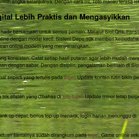
ilih angka selanjutnya. Dengan cara ini, Toto macau terasa le
ital Lebih Praktis dan Mengasyikkan
hadir bersamaan untuk semua pemain. Melalui Slot Qris, trans
line dengan modal kecil. Sistem Depo 10k memberi kemudaha
buran online modern yang menyenangkan.
yang konsisten. Catat setiap hasil putaran agar lebih mudah m
kan dengan sabar. Dengan disiplin, pengalaman bermain di Sl
bal seperti yang tertulis pada
togel
. Update konten rutin bikin 
 trik efisien yang dibahas di
toto togel
. Update minor tetap ber
 rank up cepat, bonus top-up menarik, login harian menunggu di
panduan santainya sudah dirangkum pada
togel
. Game online sek