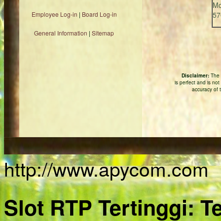
Mo
Employee Log-in
|
Board Log-in
57
General Information
|
Sitemap
Disclaimer:
The T
is perfect and is not
accuracy of t
http://www.apycom.com
Slot RTP Tertinggi: 