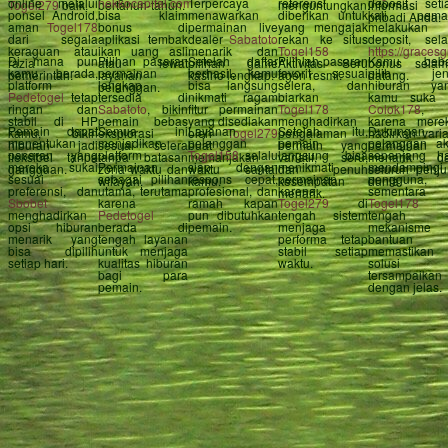
online melalui
nekkocapital.com
Terpercaya
referensi
deposit seti
Togel279
baik.
bertahun-tahun.
menguntungkan.
informasi
ponsel Android,
bisa klaim
menawarkan
diberikan untuk
kali pema
pribadi Anda.
aman
Togel178
bonus di
permainan live
yang mengajak
melakukan
dari segala
aplikasi tembak
dealer
Sabatoto
rekan ke situs
deposit, sela
keraguan atau
ikan uang asli
menarik dan
Togel158
https://graces
Di mana pun
Pilihan pasaran
Setelah daftar
Pilihlah pasaran
Kamu beb
razia
atau lewat
pilihan game
Aktivitas Seru
bonus selam
kamu berada,
permainan
berhasil, kamu
favorit sesuai
pilih jen
pemerintah.
layanan
kasino lengkap.
agen resmi.
datang.
platform
lengkap
bisa langsung
selera, dan
hiburan ya
pelanggan.
Pedetogel
tetap
tersedia di
nikmati ragam
biarkan
kamu suka 
ringan dan
Sabatoto
, bikin
fitur permainan
Togel178
Colok178
,
stabil di HP
pemain bebas
yang disediakan
menghadirkan
karena mere
Pemain dapat
Semua ini
Layanan
Setelah itu,
Dukungan
kamu, bikin
eksplorasi
oleh
Togel279
pengalaman
hadirkan varia
menentukan
menjadikan
pelanggan
pemain
pelanggan akt
hiburan jadi
sesuai selera
buat
bermain yang
permainan
pasaran yang
platform
Togel158
selalu
langsung bisa
sepanjang ha
fleksibel tanpa
tanpa batasan
memanjakan
variatif, seru,
menarik da
mereka sukai
Permainan
siap dengan
menikmati
mendampingi
gangguan.
zona waktu dan
waktu santai
dan penuh
seluruh penju
sesuai
sebagai pilihan
respons cepat,
permainan
pengguna,
wilayah.
kamu.
kesempatan
dunia.
preferensi, dan
utama, terutama
profesional, dan
karena
sementara
menarik.
Sbobet
karena
ramah kapan
Togel279
di
Togel178
d
menghadirkan
Pedetogel
pun dibutuhkan
tengah sistem
tengah
opsi hiburan
berada di
pemain.
menjaga
mekanisme
menarik yang
tengah layanan
performa tetap
bantuan
bisa dipilih
untuk menjaga
stabil setiap
memastikan
setiap hari.
kualitas hiburan
waktu.
solusi
bagi para
tersampaikan
pemain.
dengan jelas.