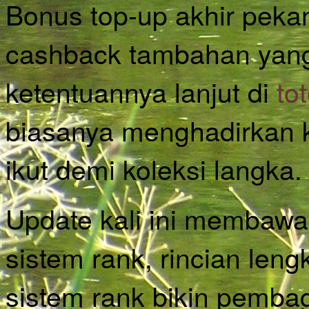
Bonus top-up akhir pekan
cashback tambahan yang 
ketentuannya lanjut di
to
biasanya menghadirkan 
ikut demi koleksi langka.
Update kali ini membaw
sistem rank, rincian len
sistem rank bikin pembagi