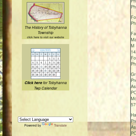
Ph
Ph
Fo
Ph
The History of Tobyhanna
Township
Fa
click here to visit our website
Ma
M 
14
Fo
Ph
Gr
Pr
for Tobyhanna
Click here
As
Twp Calendar
PO
Mo
57
Ha
Pr
Powered by
Translate
As
PO