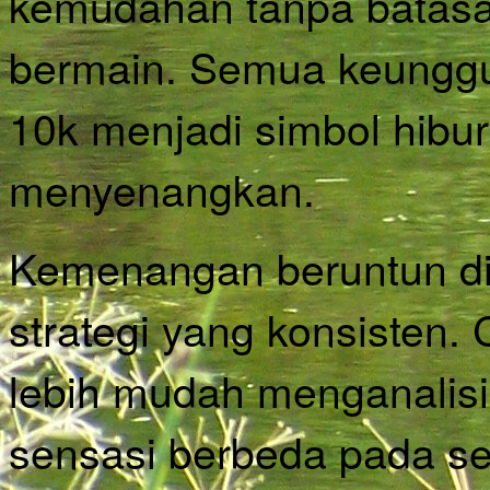
kemudahan tanpa batasa
bermain. Semua keunggul
10k menjadi simbol hibu
menyenangkan.
Kemenangan beruntun d
strategi yang konsisten. 
lebih mudah menganalisi
sensasi berbeda pada se