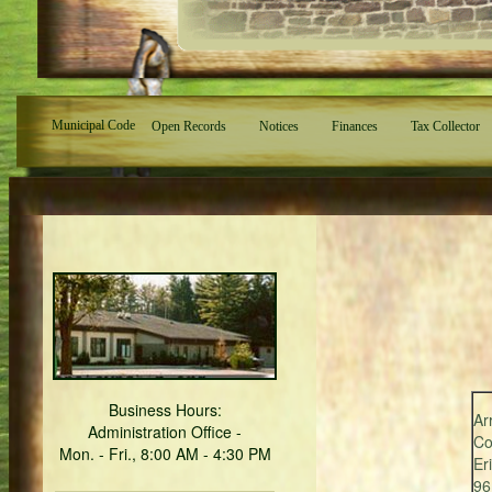
Municipal Code
Open Records
Notices
Finances
Tax Collector
Business Hours:
Ar
Administration Office -
Co
Mon. - Fri., 8:00 AM - 4:30 PM
Er
96