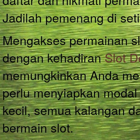
Jadilah pemenang di set
Mengakses permainan slo
dengan kehadiran
Slot D
memungkinkan Anda meni
perlu menyiapkan modal 
kecil, semua kalangan 
bermain slot.