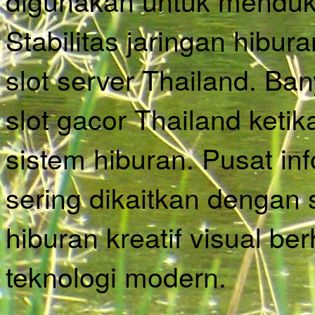
digunakan untuk menduku
Stabilitas jaringan hibura
slot server Thailand. Ba
slot gacor Thailand keti
sistem hiburan. Pusat inf
sering dikaitkan dengan 
hiburan kreatif visual b
teknologi modern.