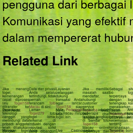
pengguna dari berbagai 
Komunikasi yang efektif
dalam mempererat hubu
Related Link
Jika menang
Data dan privasi
Layanan
Jika memiliki
Sebagai sit
togel,
Anda selalu
pelanggan
masalah saat
bo toge
kemenangan
terlindungi, tidak
dukung
mendaftar,
terpercaya
cepat diproses
pernah
transaksi Anda
hubungi
dengan tog
lalu
Togel158
terancam
Toto
agar lancar,
customer
terlengkap, ka
ditransfer ke
Macau
di sini.
Togel158
siap
service
menawarkan
Penerapan
Laman
Main
Pedetogel
Berikut adalah
Privasi An
akun Anda.
bantu kapan
Togel158
lewat
hadiah
teknologi
Togel279
toto
toto macau mirip
beberapa
terjamin, nikma
saja.
fitur chat
Pedetogel
bes
canggih yang
togel lama,
togel lain.
fasilitas lengkap
bermain tan
langsung.
untuk pemain.
melindungi data
terkenal di
di bandar toto
kecemasan
pribadi anggota
industri dengan
Togel158
tentang
telah dilakukan
reputasi solid
Macau online
kerahasiaan
Mainkan togel
Anda
Live Casino
Hadiah
Tersedia bon
dengan
yang dibangun
terpercaya dan
Togel178