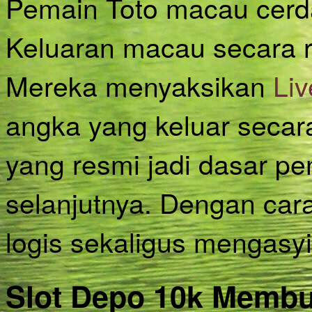
Pemain Toto macau cerd
Keluaran macau secara r
Mereka menyaksikan
Li
angka yang keluar secar
yang resmi jadi dasar p
selanjutnya. Dengan cara
logis sekaligus mengasy
Slot Depo 10k Membu