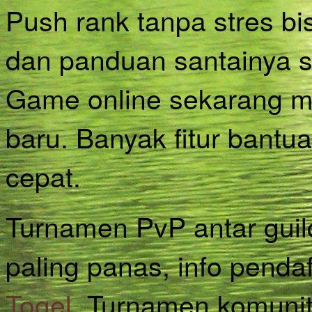
Push rank tanpa stres bis
dan panduan santainya 
Game online sekarang m
baru. Banyak fitur bantua
cepat.
Turnamen PvP antar guild
paling panas, info pend
Togel
. Turnamen komunita