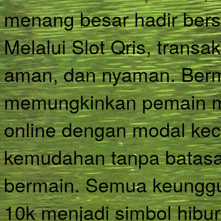
menang besar hadir ber
Melalui Slot Qris, transa
aman, dan nyaman. Berm
memungkinkan pemain m
online dengan modal kec
kemudahan tanpa batasa
bermain. Semua keunggul
10k menjadi simbol hibu