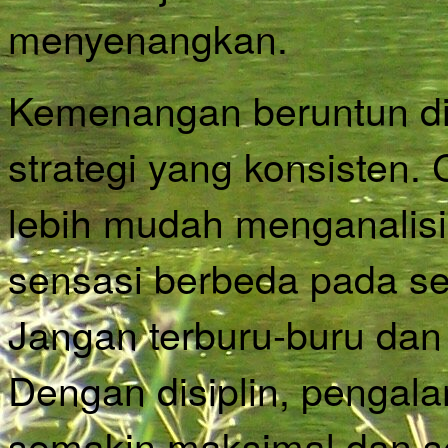
menyenangkan.
Kemenangan beruntun d
strategi yang konsisten. 
lebih mudah menganalisi
sensasi berbeda pada se
Jangan terburu-buru dan
Dengan disiplin, pengal
semakin maksimal dan s