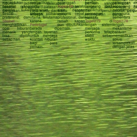
menentukan
menjadikan
pelanggan
pemain
pelanggan akt
hiburan jadi
sesuai selera
buat
bermain yang
permainan
pasaran yang
platform
Togel158
selalu
langsung bisa
sepanjang ha
fleksibel tanpa
tanpa batasan
memanjakan
variatif, seru,
menarik da
mereka sukai
Permainan
siap dengan
menikmati
mendampingi
gangguan.
zona waktu dan
waktu santai
dan penuh
seluruh penju
sesuai
sebagai pilihan
respons cepat,
permainan
pengguna,
wilayah.
kamu.
kesempatan
dunia.
preferensi, dan
utama, terutama
profesional, dan
karena
sementara
menarik.
Sbobet
karena
ramah kapan
Togel279
di
Togel178
d
menghadirkan
Pedetogel
pun dibutuhkan
tengah sistem
tengah
opsi hiburan
berada di
pemain.
menjaga
mekanisme
menarik yang
tengah layanan
performa tetap
bantuan
bisa dipilih
untuk menjaga
stabil setiap
memastikan
setiap hari.
kualitas hiburan
waktu.
solusi
bagi para
tersampaikan
pemain.
dengan jelas.