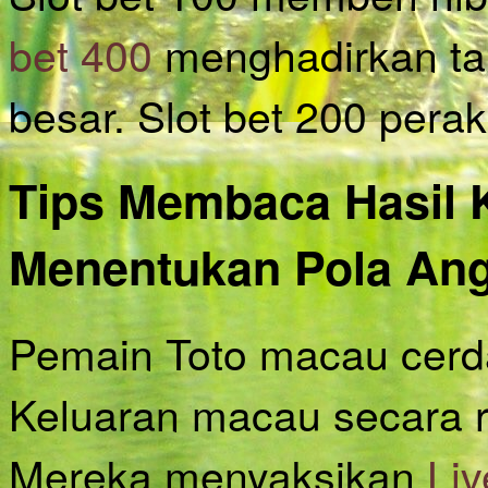
bet 400
menghadirkan ta
besar. Slot bet 200 pera
Tips Membaca Hasil 
Menentukan Pola An
Pemain Toto macau cerd
Keluaran macau secara r
Mereka menyaksikan
Li