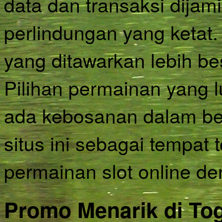
data dan transaksi dija
perlindungan yang ketat.
yang ditawarkan lebih bes
Pilihan permainan yang 
ada kebosanan dalam be
situs ini sebagai tempat 
permainan slot online d
Promo Menarik di To