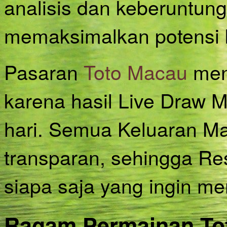
analisis dan keberuntun
memaksimalkan potensi 
Pasaran
Toto Macau
menj
karena hasil Live Draw M
hari. Semua Keluaran Ma
transparan, sehingga Re
siapa saja yang ingin men
Ragam Permainan Tot