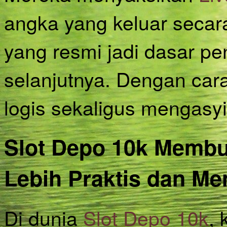
angka yang keluar secar
yang resmi jadi dasar p
selanjutnya. Dengan cara
logis sekaligus mengasy
Slot Depo 10k Membu
Lebih Praktis dan M
Di dunia
Slot Depo 10k
,