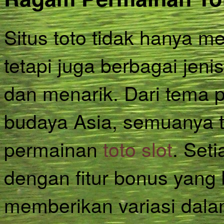
Situs toto tidak hanya 
tetapi juga berbagai jeni
dan menarik. Dari tema p
budaya Asia, semuanya t
permainan
toto slot
. Set
dengan fitur bonus yang
memberikan variasi dal