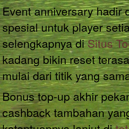
Event anniversary hadir
spesial untuk player seti
selengkapnya di
Situs To
kadang bikin reset tera
mulai dari titik yang sam
Bonus top-up akhir pekan
cashback tambahan yang 
ketentuannya lanjut di
to