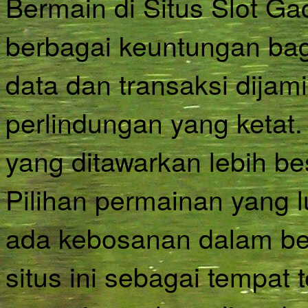
Bermain di Situs Slot G
berbagai keuntungan bag
data dan transaksi dija
perlindungan yang ketat.
yang ditawarkan lebih bes
Pilihan permainan yang 
ada kebosanan dalam be
situs ini sebagai tempat 