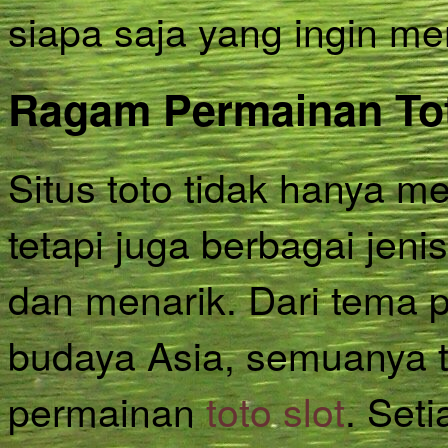
siapa saja yang ingin men
Ragam Permainan Tot
Situs toto tidak hanya 
tetapi juga berbagai jeni
dan menarik. Dari tema p
budaya Asia, semuanya t
permainan
toto slot
. Set