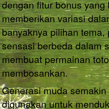
dengan fitur bonus yang
memberikan variasi dal
banyaknya pilihan tema,
sensasi berbeda dalam se
membuat permainan toto 
membosankan.
Generasi muda semakin 
digunakan untuk menduku