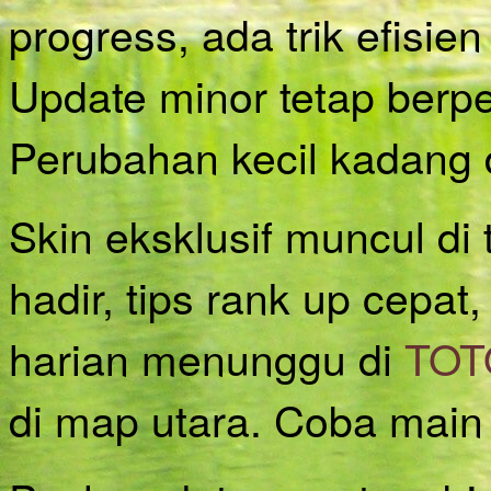
progress, ada trik efisie
Update minor tetap berp
Perubahan kecil kadang
Skin eksklusif muncul di
hadir, tips rank up cepat
harian menunggu di
TOT
di map utara. Coba main b