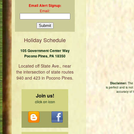
Email Alert Signup:
Email:
Holiday Schedule
105 Government Center Way
Pocono Pines, PA 18350
Located off State Ave., near
the intersection of state routes
940 and 423 in Pocono Pines.
Disclaimer:
The T
is perfect and is not
accuracy of t
Join us!
click on icon