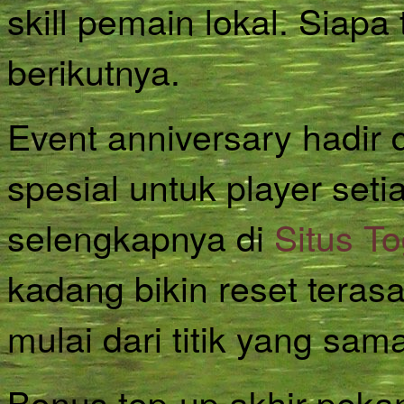
skill pemain lokal. Siapa 
berikutnya.
Event anniversary hadir
spesial untuk player seti
selengkapnya di
Situs To
kadang bikin reset tera
mulai dari titik yang sam
Bonus top-up akhir pekan