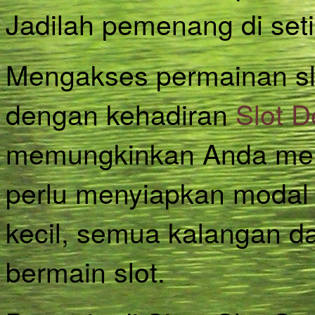
Jadilah pemenang di set
Mengakses permainan slo
dengan kehadiran
Slot D
memungkinkan Anda meni
perlu menyiapkan modal 
kecil, semua kalangan 
bermain slot.