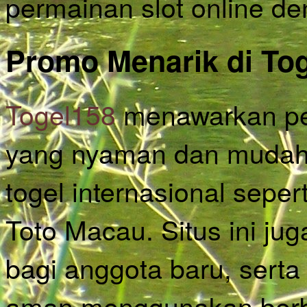
permainan slot online d
Promo Menarik di To
Togel158
menawarkan pe
yang nyaman dan mudah,
togel internasional sepe
Toto Macau. Situs ini j
bagi anggota baru, serta
aman menggunakan berb