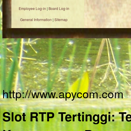
Employee Log-in
|
Board Log-in
General Information
|
Sitemap
http://www.apycom.com
Slot RTP Tertinggi: 