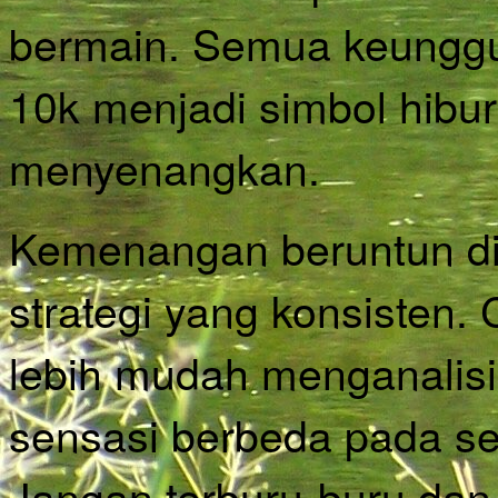
bermain. Semua keunggul
10k menjadi simbol hibu
menyenangkan.
Kemenangan beruntun d
strategi yang konsisten. 
lebih mudah menganalisi
sensasi berbeda pada se
Jangan terburu-buru dan