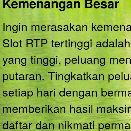
Kemenangan Besar
Ingin merasakan kemen
Slot RTP tertinggi adal
yang tinggi, peluang men
putaran. Tingkatkan pe
setiap hari dengan berm
memberikan hasil maksi
daftar dan nikmati perma