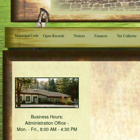
Municipal Code
Open Records
Notices
Finances
Tax Collector
Business Hours:
Administration Office -
Mon. - Fri., 8:00 AM - 4:30 PM