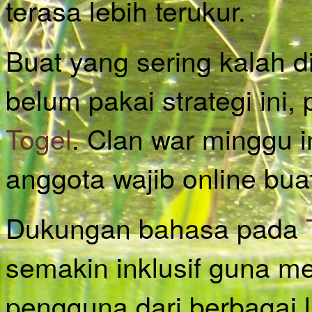
terasa lebih terukur.
Buat yang sering kalah 
belum pakai strategi ini,
Togel
. Clan war minggu i
anggota wajib online buat
Dukungan bahasa pada
semakin inklusif guna m
pengguna dari berbagai 