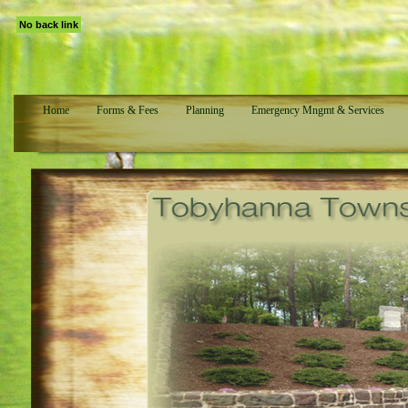
No back link
Home
Forms & Fees
Planning
Emergency Mngmt & Services