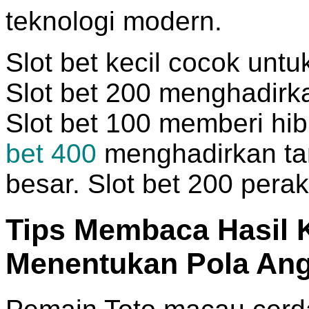
teknologi modern.
Slot bet kecil cocok untu
Slot bet 200 menghadirka
Slot bet 100 memberi hib
bet 400
menghadirkan ta
besar. Slot bet 200 pera
Tips Membaca Hasil 
Menentukan Pola An