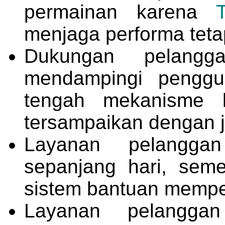
permainan karena
menjaga performa tetap
Dukungan pelangg
mendampingi pengg
tengah mekanisme b
tersampaikan dengan j
Layanan pelangga
sepanjang hari, sem
sistem bantuan mempe
Layanan pelanggan