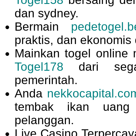
dan sydney.
Bermain
pedetogel.b
praktis, dan ekonomis
Mainkan togel online 
Togel178
dari sega
pemerintah.
Anda
nekkocapital.co
tembak ikan uang 
pelanggan.
Live Casino Terperca