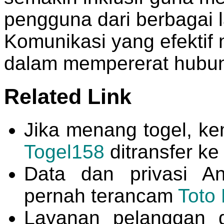
pengguna dari berbagai 
Komunikasi yang efektif
dalam mempererat hubun
Related Link
Jika menang togel, ke
Togel158
ditransfer ke
Data dan privasi And
pernah terancam
Toto
Layanan pelanggan d