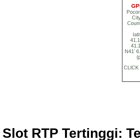
GP
Pocon
Cit
Count
lat
41.1
41.
N41' 6
(
CLICK
Slot RTP Tertinggi: 