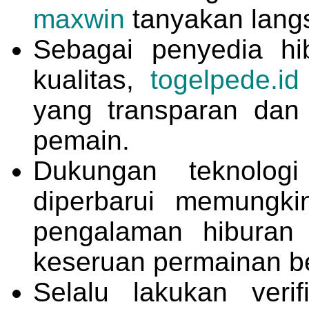
maxwin
tanyakan lang
Sebagai penyedia h
kualitas,
togelpede.id
yang transparan dan
pemain.
Dukungan teknologi
diperbarui memungk
pengalaman hiburan 
keseruan permainan b
Selalu lakukan verif