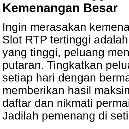
Kemenangan Besar
Ingin merasakan kemen
Slot RTP tertinggi adal
yang tinggi, peluang men
putaran. Tingkatkan pe
setiap hari dengan berm
memberikan hasil maksi
daftar dan nikmati perma
Jadilah pemenang di set