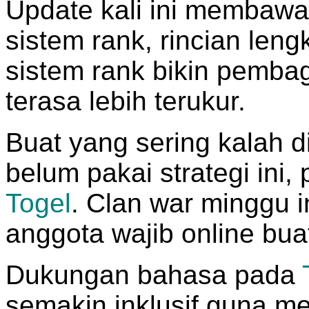
Update kali ini membaw
sistem rank, rincian len
sistem rank bikin pembagi
terasa lebih terukur.
Buat yang sering kalah 
belum pakai strategi ini,
Togel
. Clan war minggu i
anggota wajib online buat
Dukungan bahasa pada
semakin inklusif guna m