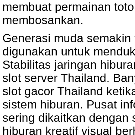
membuat permainan toto 
membosankan.
Generasi muda semakin 
digunakan untuk menduku
Stabilitas jaringan hibura
slot server Thailand. Ba
slot gacor Thailand keti
sistem hiburan. Pusat inf
sering dikaitkan dengan 
hiburan kreatif visual b