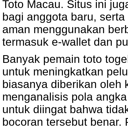
Toto Macau. Situs ini j
bagi anggota baru, serta
aman menggunakan berb
termasuk e-wallet dan pu
Banyak pemain toto toge
untuk meningkatkan pelu
biasanya diberikan oleh
menganalisis pola angka
untuk diingat bahwa tida
bocoran tersebut benar.