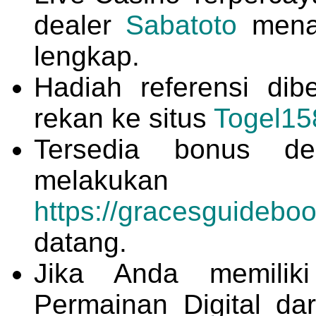
dealer
Sabatoto
menar
lengkap.
Hadiah referensi di
rekan ke situs
Togel15
Tersedia bonus de
melakukan 
https://gracesguidebo
datang.
Jika Anda memilik
Permainan Digital da