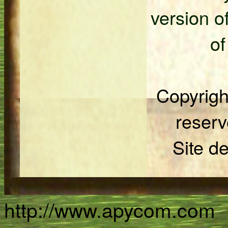
version o
of
Copyrigh
reserv
Site d
http://www.apycom.com