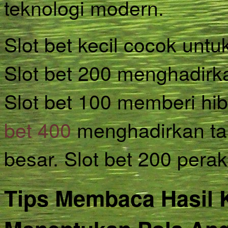
teknologi modern.
Slot bet kecil cocok untu
Slot bet 200 menghadirka
Slot bet 100 memberi hib
bet 400
menghadirkan ta
besar. Slot bet 200 pera
Tips Membaca Hasil 