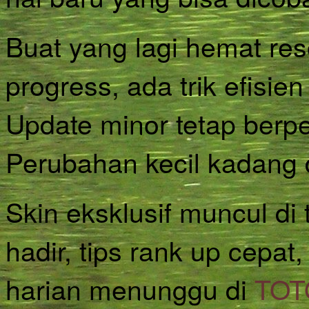
Buat yang lagi hemat res
progress, ada trik efisie
Update minor tetap berp
Perubahan kecil kadang
Skin eksklusif muncul di
hadir, tips rank up cepat
harian menunggu di
TOT