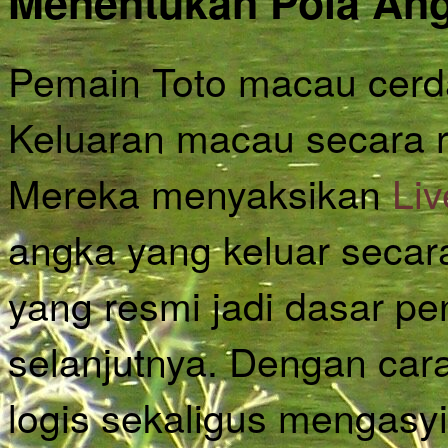
Menentukan Pola An
Pemain Toto macau cerd
Keluaran macau secara r
Mereka menyaksikan
Li
angka yang keluar secar
yang resmi jadi dasar p
selanjutnya. Dengan cara
logis sekaligus mengasy