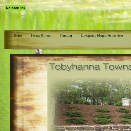
No back link
Home
Forms & Fees
Planning
Emergency Mngmt & Services