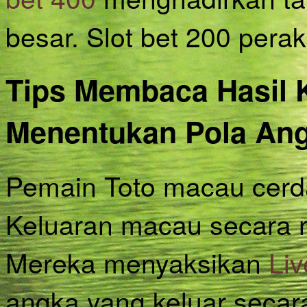
besar. Slot bet 200 pera
Tips Membaca Hasil 
Menentukan Pola An
Pemain Toto macau cerd
Keluaran macau secara r
Mereka menyaksikan
Li
angka yang keluar secar