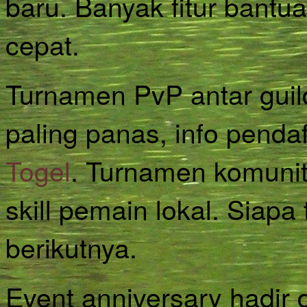
baru. Banyak fitur bantua
cepat.
Turnamen PvP antar guild
paling panas, info pend
Togel
. Turnamen komunita
skill pemain lokal. Siapa 
berikutnya.
Event anniversary hadir