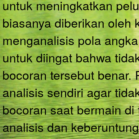
untuk meningkatkan pel
biasanya diberikan oleh
menganalisis pola angka
untuk diingat bahwa tida
bocoran tersebut benar.
analisis sendiri agar ti
bocoran saat bermain di 
analisis dan keberuntun