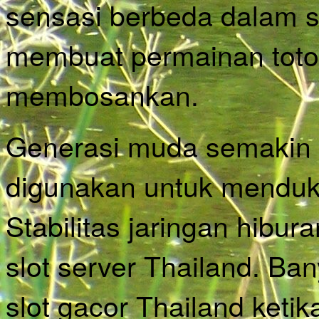
sensasi berbeda dalam se
membuat permainan toto 
membosankan.
Generasi muda semakin 
digunakan untuk menduku
Stabilitas jaringan hibura
slot server Thailand. Ba
slot gacor Thailand keti