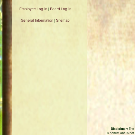
Employee Log-in
|
Board Log-in
General Information
|
Sitemap
Disclaimer:
The T
is perfect and is not