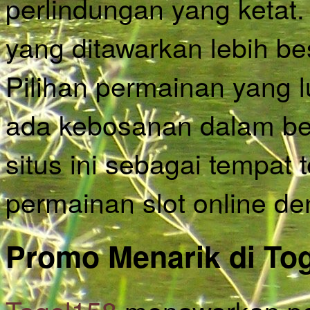
perlindungan yang ketat.
yang ditawarkan lebih bes
Pilihan permainan yang 
ada kebosanan dalam be
situs ini sebagai tempat 
permainan slot online d
Promo Menarik di To
Togel158
menawarkan pe