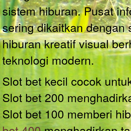
sistem hiburan. Pusat inf
sering dikaitkan dengan 
hiburan kreatif visual b
teknologi modern.
Slot bet kecil cocok untu
Slot bet 200 menghadirka
Slot bet 100 memberi hib
bet 400
menghadirkan ta