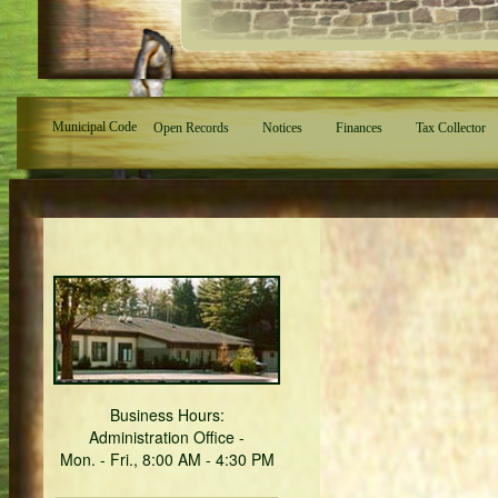
f
Municipal Code
Open Records
Notices
Finances
Tax Collector
Business Hours:
Administration Office -
Mon. - Fri., 8:00 AM - 4:30 PM