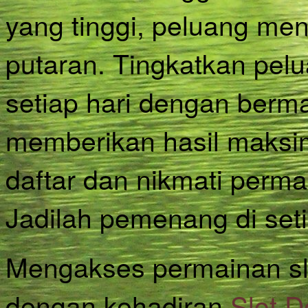
yang tinggi, peluang men
putaran. Tingkatkan pe
setiap hari dengan berm
memberikan hasil maksi
daftar dan nikmati perma
Jadilah pemenang di set
Mengakses permainan slo
dengan kehadiran
Slot D