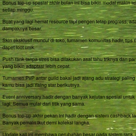
Bonus top-up spesial akhir bulan ini bisa bikin modal makin te
setiap minggu.
Buat yang lagi hemat resource tapi pengen tetap progress, ada
dampaknya besar.
Skin eksklusif muncul di toko, turnamen komunitas hadir, tips
dapet loot unik.
Push rank tanpa stres bisa dilakukan asal tahu triknya dan 
yang bikin adaptasi lebih cepat.
Turnamen PvP antar guild bakal jadi ajang adu strategi palin
kamu bisa jadi rising star berikutnya.
Event anniversary hadir dengan banyak kejutan spesial untuk 
lagi. Semua mulai dari titik yang sama.
Bonus top-up akhir pekan ini hadir dengan sistem cashback t
Banyak pemain ikut demi koleksi langka.
Update kali ini membawa perubahan besar pada sistem rank, 