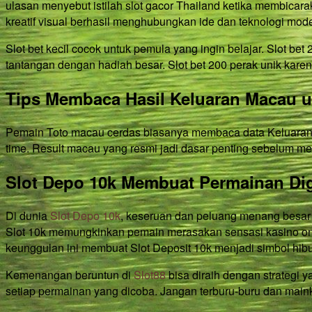
ulasan menyebut istilah slot gacor Thailand ketika membicarak
kreatif visual berhasil menghubungkan ide dan teknologi mode
Slot bet kecil cocok untuk pemula yang ingin belajar. Slot be
tantangan dengan hadiah besar. Slot bet 200 perak unik karen
Tips Membaca Hasil Keluaran Macau 
Pemain Toto macau cerdas biasanya membaca data Keluaran 
time. Result macau yang resmi jadi dasar penting sebelum mem
Slot Depo 10k Membuat Permainan Dig
Di dunia
Slot Depo 10k
, keseruan dan peluang menang besar 
Slot 10k memungkinkan pemain merasakan sensasi kasino on
keunggulan ini membuat Slot Deposit 10k menjadi simbol hi
Kemenangan beruntun di
Slot88
bisa diraih dengan strategi 
setiap permainan yang dicoba. Jangan terburu-buru dan main