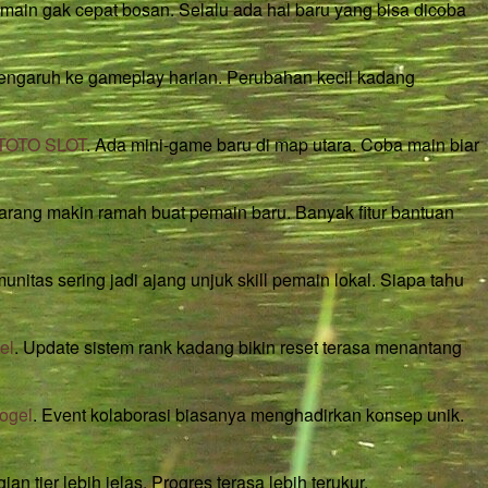
pemain gak cepat bosan. Selalu ada hal baru yang bisa dicoba
pengaruh ke gameplay harian. Perubahan kecil kadang
TOTO SLOT
. Ada mini-game baru di map utara. Coba main biar
arang makin ramah buat pemain baru. Banyak fitur bantuan
nitas sering jadi ajang unjuk skill pemain lokal. Siapa tahu
el
. Update sistem rank kadang bikin reset terasa menantang
togel
. Event kolaborasi biasanya menghadirkan konsep unik.
an tier lebih jelas. Progres terasa lebih terukur.