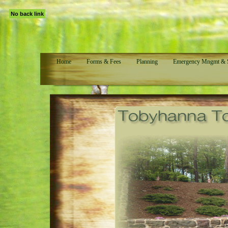
No back link
Home
Forms & Fees
Planning
Emergency Mngmt & S