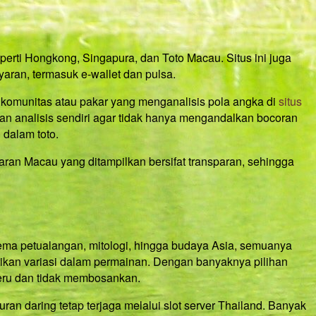
rti Hongkong, Singapura, dan Toto Macau. Situs ini juga
ran, termasuk e-wallet dan pulsa.
 komunitas atau pakar yang menganalisis pola angka di
situs
kan analisis sendiri agar tidak hanya mengandalkan bocoran
 dalam toto.
aran Macau yang ditampilkan bersifat transparan, sehingga
 tema petualangan, mitologi, hingga budaya Asia, semuanya
rikan variasi dalam permainan. Dengan banyaknya pilihan
seru dan tidak membosankan.
ran daring tetap terjaga melalui slot server Thailand. Banyak