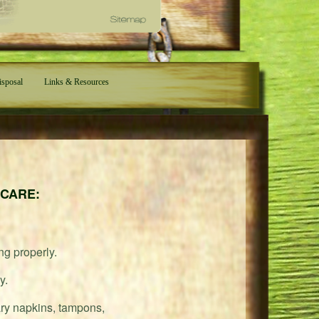
isposal
Links & Resources
 CARE:
ng properly.
y.
ary napkins, tampons,