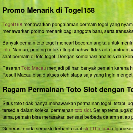
Promo Menarik di Togel158
Togel158
menawarkan pengalaman bermain togel yang nyaman 
menawarkan promo menarik bagi anggota baru, serta transak
Banyak pemain toto togel mencari bocoran angka untuk menin
toto
. Namun, penting untuk diingat bahwa tidak ada jaminan p
saat bermain di toto togel. Dengan kombinasi analisis dan 
Pasaran
Toto Macau
menjadi pilihan banyak pemain karena ha
Result Macau bisa diakses oleh siapa saja yang ingin mengeta
Ragam Permainan Toto Slot dengan T
Situs toto tidak hanya menawarkan permainan togel, tetapi ju
tersedia dalam koleksi permainan
toto slot
. Setiap tema juga
tema, pemain bisa merasakan sensasi berbeda dalam setiap p
Generasi muda semakin terbantu saat
slot Thailand
digunakan 