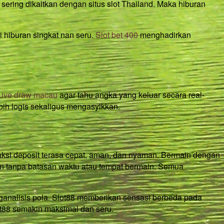
 sering dikaitkan dengan situs slot Thailand. Maka hiburan
i hiburan singkat nan seru.
Slot bet 400
menghadirkan
Live draw macau
agar tahu angka yang keluar secara real-
bih logis sekaligus mengasyikkan.
aksi deposit terasa cepat, aman, dan nyaman. Bermain dengan
n tanpa batasan waktu atau tempat bermain. Semua
enganalisis pola. Slot88 memberikan sensasi berbeda pada
ot88 semakin maksimal dan seru.