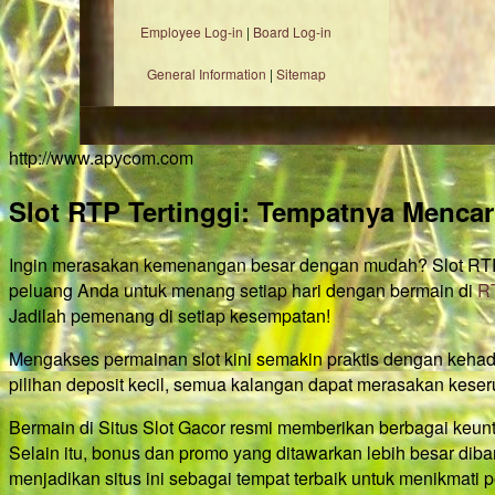
Employee Log-in
|
Board Log-in
General Information
|
Sitemap
http://www.apycom.com
Slot RTP Tertinggi: Tempatnya Menca
Ingin merasakan kemenangan besar dengan mudah? Slot RTP t
peluang Anda untuk menang setiap hari dengan bermain di
RT
Jadilah pemenang di setiap kesempatan!
Mengakses permainan slot kini semakin praktis dengan keha
pilihan deposit kecil, semua kalangan dapat merasakan keser
Bermain di Situs Slot Gacor resmi memberikan berbagai keun
Selain itu, bonus dan promo yang ditawarkan lebih besar dib
menjadikan situs ini sebagai tempat terbaik untuk menikmati