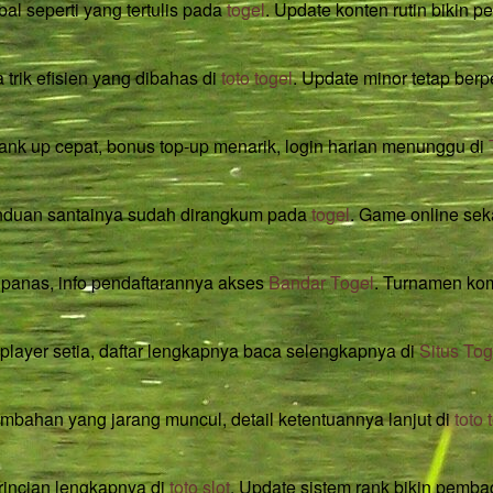
bal seperti yang tertulis pada
togel
. Update konten rutin bikin 
 trik efisien yang dibahas di
toto togel
. Update minor tetap ber
 rank up cepat, bonus top-up menarik, login harian menunggu di
panduan santainya sudah dirangkum pada
togel
. Game online sek
g panas, info pendaftarannya akses
Bandar Togel
. Turnamen komu
player setia, daftar lengkapnya baca selengkapnya di
Situs Tog
ambahan yang jarang muncul, detail ketentuannya lanjut di
toto 
rincian lengkapnya di
toto slot
. Update sistem rank bikin pembagi