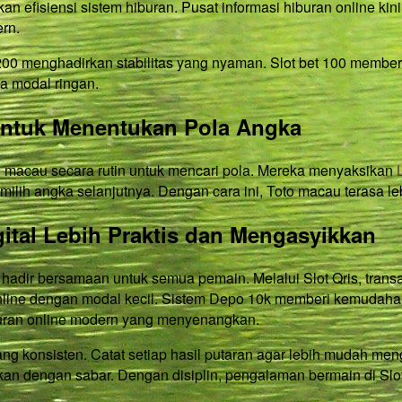
an efisiensi sistem hiburan. Pusat informasi hiburan online kini
rn.
t 200 menghadirkan stabilitas yang nyaman. Slot bet 100 member
a modal ringan.
untuk Menentukan Pola Angka
macau secara rutin untuk mencari pola. Mereka menyaksikan
ilih angka selanjutnya. Dengan cara ini, Toto macau terasa le
ital Lebih Praktis dan Mengasyikkan
hadir bersamaan untuk semua pemain. Melalui Slot Qris, trans
line dengan modal kecil. Sistem Depo 10k memberi kemudaha
buran online modern yang menyenangkan.
yang konsisten. Catat setiap hasil putaran agar lebih mudah m
kan dengan sabar. Dengan disiplin, pengalaman bermain di Sl