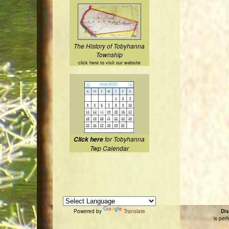
The History of Tobyhanna
Township
click here to visit our website
for Tobyhanna
Click here
Twp Calendar
Powered by
Translate
Dis
is per