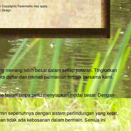
r Copyrights/Trademarks may apply.
c Design
g menang lebih besar dalam setiap putaran. Tingkatkan
a daftar dan nikmati permainan terbaik bersama kami.
e favorit tanpa perlu menyiapkan modal besar. Dengan
amin sepenuhnya dengan sistem perlindungan yang ketat.
ikan tidak ada kebosanan dalam bermain. Semua ini