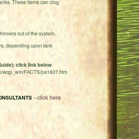
tanks. These items can clog
hinners out of the system.
ars, depending upon tank
ide): click link below
/wqp/wqp_wm/FACTS/pa1607.htm
--click here
CONSULTANTS