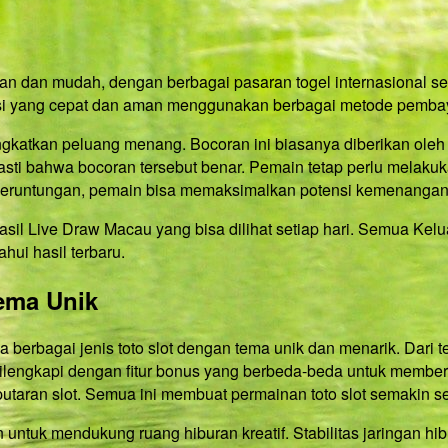
dan mudah, dengan berbagai pasaran togel internasional sepe
si yang cepat dan aman menggunakan berbagai metode pembaya
gkatkan peluang menang. Bocoran ini biasanya diberikan oleh
asti bahwa bocoran tersebut benar. Pemain tetap perlu melaku
keberuntungan, pemain bisa memaksimalkan potensi kemenangan
sil Live Draw Macau yang bisa dilihat setiap hari. Semua Kelu
hui hasil terbaru.
ema Unik
ga berbagai jenis toto slot dengan tema unik dan menarik. Dari
 dilengkapi dengan fitur bonus yang berbeda-beda untuk membe
utaran slot. Semua ini membuat permainan toto slot semakin 
untuk mendukung ruang hiburan kreatif. Stabilitas jaringan hibu