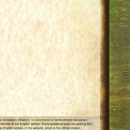
 translation. However, no automated or computerized translation
r website is the English version. If any questions arise concerning the
 English version of the website, which is the official version.