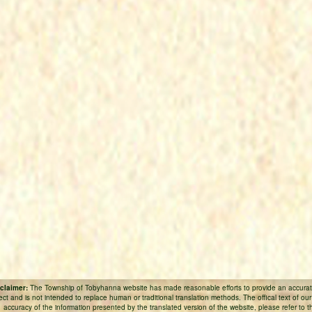
claimer:
The Township of Tobyhanna website has made reasonable efforts to provide an accurate
fect and is not intended to replace human or traditional translation methods. The offical text of ou
accuracy of the information presented by the translated version of the website, please refer to the