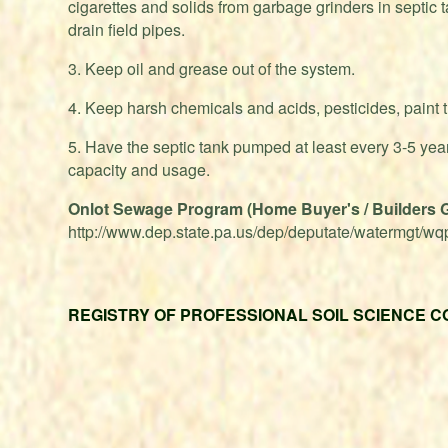
cigarettes and solids from garbage grinders in septic 
drain field pipes.
3. Keep oil and grease out of the system.
4. Keep harsh chemicals and acids, pesticides, paint t
5. Have the septic tank pumped at least every 3-5 ye
capacity and usage.
Onlot Sewage Program (Home Buyer's / Builders Gu
http://www.dep.state.pa.us/dep/deputate/watermgt
REGISTRY OF PROFESSIONAL SOIL SCIENCE 