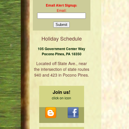
Email Alert Signup:
Email:
Holiday Schedule
105 Government Center Way
Pocono Pines, PA 18350
Located off State Ave., near
the intersection of state routes
940 and 423 in Pocono Pines.
Join us!
click on icon