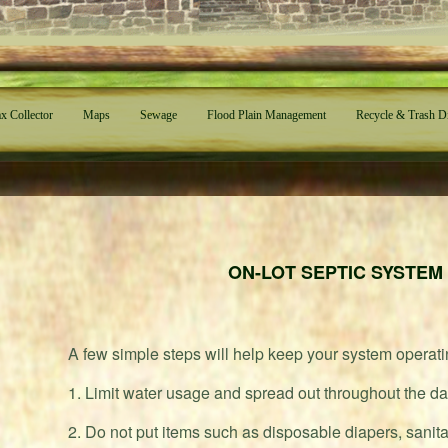
x Collector
Maps
Sewage
Flood Plain Management
Recycle & Trash D
ON-LOT SEPTIC SYSTEM
A few simple steps will help keep your system operati
1. Limit water usage and spread out throughout the da
2. Do not put items such as disposable diapers, sanit