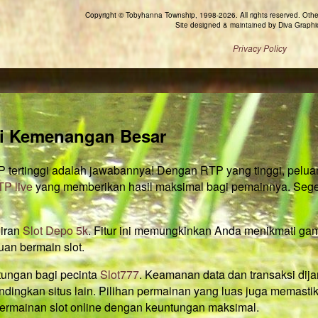
Copyright © Tobyhanna Township, 1998-2026. All rights reserved. Othe
Site designed & maintained by Diva Graphi
Privacy Policy
ri Kemenangan Besar
ertinggi adalah jawabannya! Dengan RTP yang tinggi, peluan
P live
yang memberikan hasil maksimal bagi pemainnya. Seger
diran
Slot Depo 5k
. Fitur ini memungkinkan Anda menikmati gam
uan bermain slot.
tungan bagi pecinta
Slot777
. Keamanan data dan transaksi dij
andingkan situs lain. Pilihan permainan yang luas juga memast
 permainan slot online dengan keuntungan maksimal.